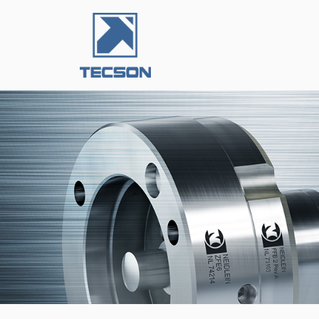
跳
至
正
文