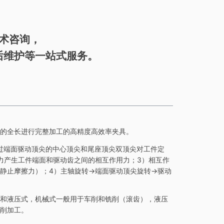
术咨询，
后维护等一站式服务。
的全长进行完整加工的高精度高效率夹具。
过端面驱动顶尖的中心顶尖和尾座顶尖双顶尖对工件定
力产生工件端面和驱动齿之间的相互作用力；3）相互作
静止摩擦力）；4）主轴旋转->端面驱动顶尖旋转->驱动
和液压式，机械式一般用于车削和铣削（滚齿），液压
削加工。